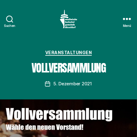
Suchen
Menü
Muslimische
Hochschulgemeinde
Düsseldorf
e.
Kategorien
VERANSTALTUNGEN
V.
VOLLVERSAMMLUNG
5. Dezember 2021
Beitragsdatum